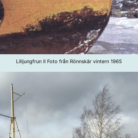
Lilljungfrun II Foto från Rönnskär vintern 1965