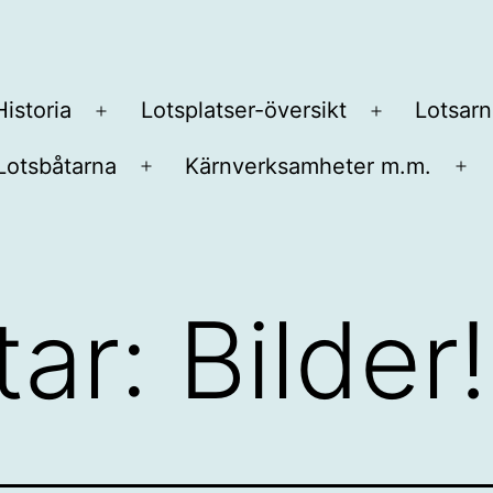
Historia
Lotsplatser-översikt
Lotsarn
Öppna
Öppna
meny
meny
Lotsbåtarna
Kärnverksamheter m.m.
na
Öppna
Öp
y
meny
me
ar: Bilder!