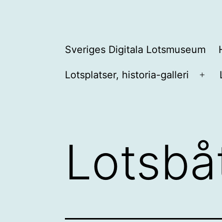
Hoppa
till
innehåll
Sveriges
Sveriges Digitala Lotsmuseum
Digitala
Lotsplatser, historia-galleri
Lotsmuseum
Öpp
men
Lotsbåt