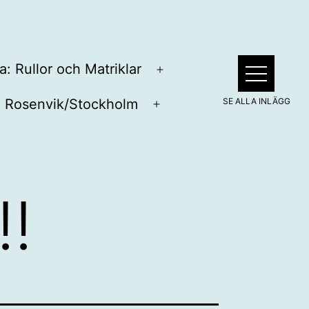
a: Rullor och Matriklar
Öppna
meny
Rosenvik/Stockholm
pna
Öppna
ny
meny
!!