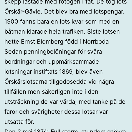
skepp lastade med fotogen i fat. De tog lots
Örskär-Gävle. Det blev bra med lotspengar.
1900 fanns bara en lots kvar som med en
båtman klarade hela trafiken. Siste lotsen
hette Ernst Blomberg född i Norrboda
Sedan penningbelöningar för svåra
bordningar och uppmärksammade
lotsningar instiftats 1869, blev även
Örskärslotsarna tillgodosedda vid några
tillfällen men säkerligen inte i den
utsträckning de var värda, med tanke på de
faror och svårigheter dessa lotsar var
utsatta för.
Den 2 maj 1874: Full storm, stundom snöyra.