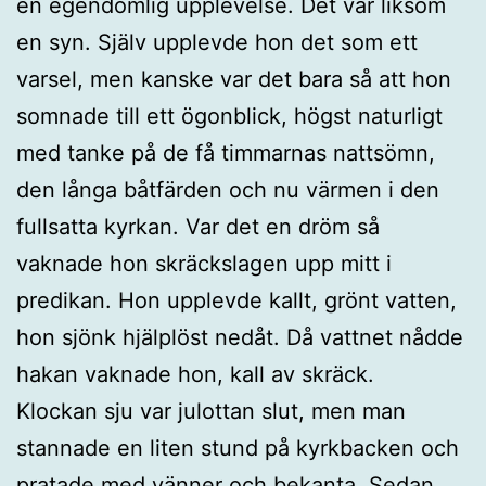
en egendomlig upplevelse. Det var liksom
en syn. Själv upplevde hon det som ett
varsel, men kanske var det bara så att hon
somnade till ett ögonblick, högst naturligt
med tanke på de få timmarnas nattsömn,
den långa båtfärden och nu värmen i den
fullsatta kyrkan. Var det en dröm så
vaknade hon skräckslagen upp mitt i
predikan. Hon upplevde kallt, grönt vatten,
hon sjönk hjälplöst nedåt. Då vattnet nådde
hakan vaknade hon, kall av skräck.
Klockan sju var julottan slut, men man
stannade en liten stund på kyrkbacken och
pratade med vänner och bekanta. Sedan