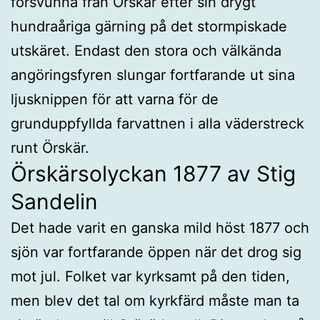
försvunna från Örskär efter sin drygt
hundraåriga gärning på det stormpiskade
utskäret. Endast den stora och välkända
angöringsfyren slungar fortfarande ut sina
ljusknippen för att varna för de
grunduppfyllda farvattnen i alla väderstreck
runt Örskär.
Örskärsolyckan 1877 av Stig
Sandelin
Det hade varit en ganska mild höst 1877 och
sjön var fortfarande öppen när det drog sig
mot jul. Folket var kyrksamt på den tiden,
men blev det tal om kyrkfärd måste man ta