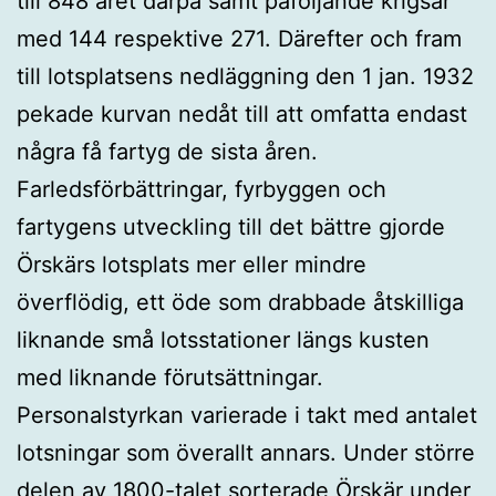
till 848 året därpå samt påföljande krigsår
med 144 respektive 271. Därefter och fram
till lotsplatsens nedläggning den 1 jan. 1932
pekade kurvan nedåt till att omfatta endast
några få fartyg de sista åren.
Farledsförbättringar, fyrbyggen och
fartygens utveckling till det bättre gjorde
Örskärs lotsplats mer eller mindre
överflödig, ett öde som drabbade åtskilliga
liknande små lotsstationer längs kusten
med liknande förutsättningar.
Personalstyrkan varierade i takt med antalet
lotsningar som överallt annars. Under större
delen av 1800-talet sorterade Örskär under