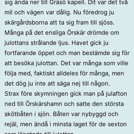
sig ända ner till Gräsö kapell. Dit var det två
mil och vägen var dålig. Nu föredrog ju
skärgårdsborna att ta sig fram till sjöss.
Många på det ensliga Örskär drömde om
julottans strålande ljus. Havet gick ju
fortfarande öppet och man bestämde sig för
att besöka julottan. Det var många som ville
följa med, faktiskt alldeles för många, men
det dög ju inte att säga nej till någon.
Strax före skymningen gick man på julafton
ned till Örskärshamn och satte den största
skötbåten i sjön. Båten var nybyggd och
rejäl, men ändå i minsta laget för de sexton