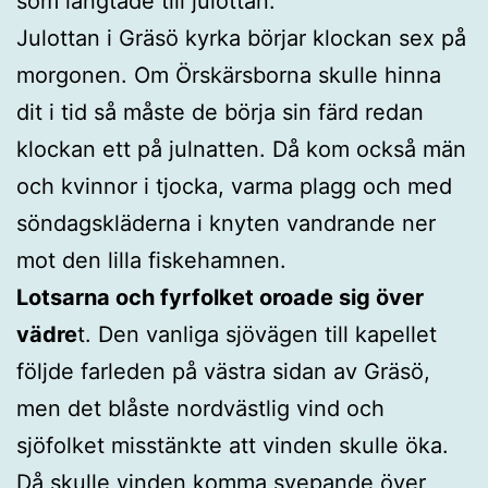
som längtade till julottan.
Julottan i Gräsö kyrka börjar klockan sex på
morgonen. Om Örskärsborna skulle hinna
dit i tid så måste de börja sin färd redan
klockan ett på julnatten. Då kom också män
och kvinnor i tjocka, varma plagg och med
söndagskläderna i knyten vandrande ner
mot den lilla fiskehamnen.
Lotsarna och fyrfolket oroade sig över
vädre
t. Den vanliga sjövägen till kapellet
följde farleden på västra sidan av Gräsö,
men det blåste nordvästlig vind och
sjöfolket misstänkte att vinden skulle öka.
Då skulle vinden komma svepande över