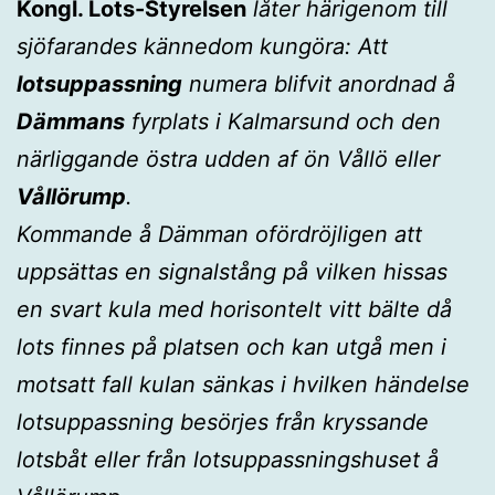
Kongl. Lots-Styrelsen
låter härigenom till
sjöfarandes kännedom kungöra: Att
lotsuppassning
numera blifvit anordnad å
Dämmans
fyrplats i Kalmarsund och den
närliggande östra udden af ön Vållö eller
Vållörump
.
Kommande å Dämman ofördröjligen att
uppsättas en signalstång på vilken hissas
en svart kula med horisontelt vitt bälte då
lots finnes på platsen och kan utgå men i
motsatt fall kulan sänkas i hvilken händelse
lotsuppassning besörjes från kryssande
lotsbåt eller från lotsuppassningshuset å