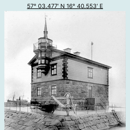
57° 03.477′ N 16° 40.553′ E