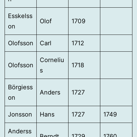
Esskelss
Olof
1709
on
Olofsson
Carl
1712
Corneliu
Olofsson
1718
s
Börgiess
Anders
1727
on
Jonsson
Hans
1727
1749
Anderss
Berndt
1729
1760