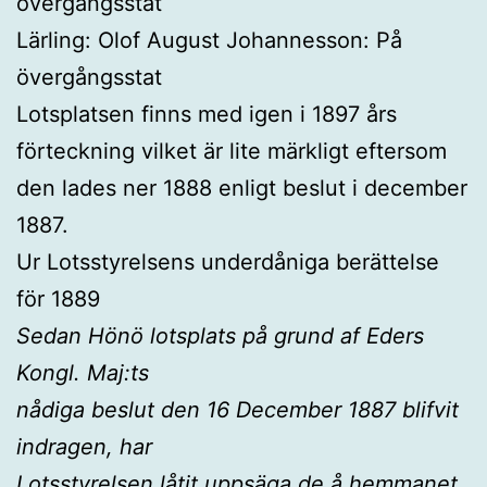
övergångsstat
Lärling: Olof August Johannesson: På
övergångsstat
Lotsplatsen finns med igen i 1897 års
förteckning vilket är lite märkligt eftersom
den lades ner 1888 enligt beslut i december
1887.
Ur Lotsstyrelsens underdåniga berättelse
för 1889
Sedan Hönö lotsplats på grund af Eders
Kongl. Maj:ts
nådiga beslut den 16 December 1887 blifvit
indragen, har
Lotsstyrelsen låtit uppsäga de å hemmanet