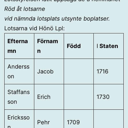
Röd åt lotsarne
vid nämnda lotsplats utsynte boplatser.
Lotsarna vid Hönö Lpl:
Efterna
Förnam
Född
I
Staten
mn
n
Anderss
Jacob
1716
on
Staffans
Erich
1730
son
Ericksso
Pehr
1709
n