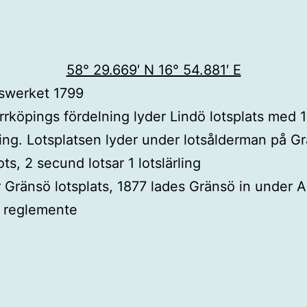
58° 29.669′ N 16° 54.881′ E
swerket 1799
öpings fördelning lyder Lindö lotsplats med 1 or
ling. Lotsplatsen lyder under lotsålderman på G
s, 2 secund lotsar 1 lotslärling
 Gränsö lotsplats, 1877 lades Gränsö in under 
s reglemente