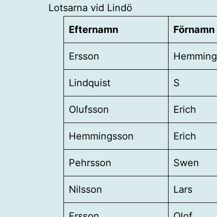
Lotsarna vid Lindö
Efternamn
Förnamn
Ersson
Hemming
Lindquist
S
Olufsson
Erich
Hemmingsson
Erich
Pehrsson
Swen
Nilsson
Lars
Ersson
Olof