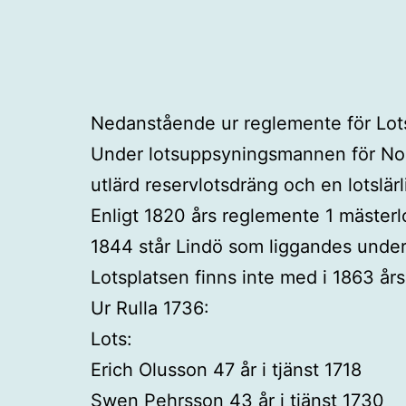
Nedanstående ur reglemente för Lot
Under lotsuppsyningsmannen för Norrk
utlärd reservlotsdräng och en lotslär
Enligt 1820 års reglemente 1 mästerlot
1844 står Lindö som liggandes under
Lotsplatsen finns inte med i 1863 år
Ur Rulla 1736:
Lots:
Erich Olusson 47 år i tjänst 1718
Swen Pehrsson 43 år i tjänst 1730