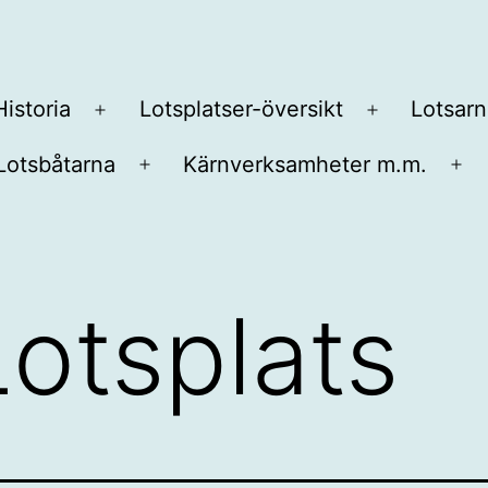
Historia
Lotsplatser-översikt
Lotsarn
Öppna
Öppna
meny
meny
Lotsbåtarna
Kärnverksamheter m.m.
na
Öppna
Öp
y
meny
me
Lotsplats