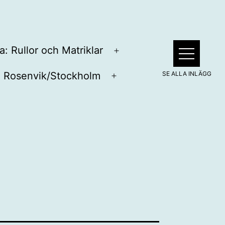
a: Rullor och Matriklar
Öppna
meny
Rosenvik/Stockholm
pna
Öppna
ny
meny