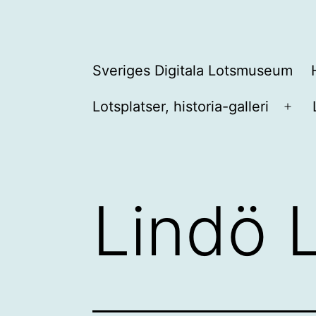
Hoppa
till
innehåll
Sveriges
Sveriges Digitala Lotsmuseum
Digitala
Lotsplatser, historia-galleri
Lotsmuseum
Öpp
men
Lindö 