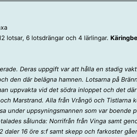
axa
 12 lotsar, 6 lotsdrängar och 4 lärlingar.
Käringbe
erade. Deras uppgift var att hålla en stadig vakt
och den där belägna hamnen. Lotsarna på Bränn
man uppvakta vid det södra inloppet och det där
 och Marstrand. Alla från Vrångö och Tistlarna 
essa under uppsyningsmannen som var boende p
etalades sålunda: Norrifrån från Vinga samt gen
 2 daler 16 öre s:f samt skepp och farkoster gåen