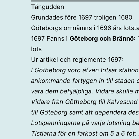
Tångudden
Grundades före 1697 troligen 1680
Göteborgs omnämns i 1696 års lotst
1697 Fanns i
Göteborg och Brännö
:
lots
Ur artikel och reglemente 1697:
I Götheborg voro äfven lotsar station
ankommande fartygen in till staden 
vara dem behjälpliga. Vidare skulle 
Vidare från Götheborg till Kalvesund
till Göteborg samt att dependera d
Lotspenningarna på varje lotsning b
Tistlarna för en farkost om 5 a 6 fot;