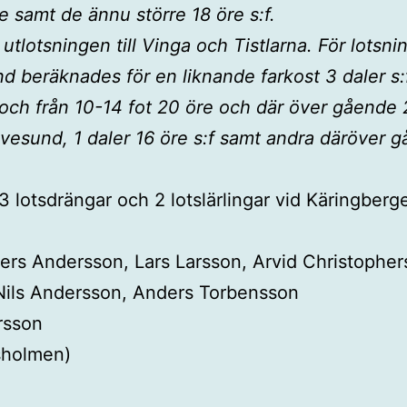
re samt de ännu större 18 öre s:f.
 utlotsningen till Vinga och Tistlarna. För lotsn
nd beräknades för en liknande farkost 3 daler s:
f och från 10-14 fot 20 öre och där över gående 2
vesund, 1 daler 16 öre s:f samt andra däröver gåe
3 lotsdrängar och 2 lotslärlingar vid Käringberg
ers Andersson, Lars Larsson, Arvid Christophe
 Nils Andersson, Anders Torbensson
rsson
nsholmen)