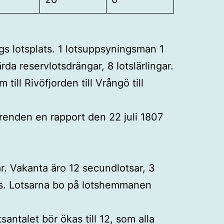
s lotsplats. 1 lotsuppsyningsman 1
rda reservlotsdrängar, 8 lotslärlingar.
ill Rivöfjorden till Vrångö till
öärenden en rapport den 22 juli 1807
ar. Vakanta äro 12 secundlotsar, 3
las. Lotsarna bo på lotshemmanen
santalet bör ökas till 12, som alla