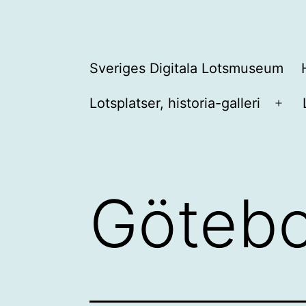
Hoppa
till
innehåll
Sveriges
Sveriges Digitala Lotsmuseum
Digitala
Lotsplatser, historia-galleri
Lotsmuseum
Öpp
men
Götebo