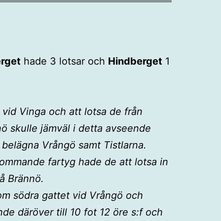
rget
hade 3 lotsar och
Hindberget
1
 vid Vinga och att lotsa de från
ö skulle jämväl i detta avseende
 belägna Vrångö samt Tistlarna.
kommande fartyg hade de att lotsa in
å Brännö.
om södra gattet vid Vrångö och
de däröver till 10 fot 12 öre s:f och