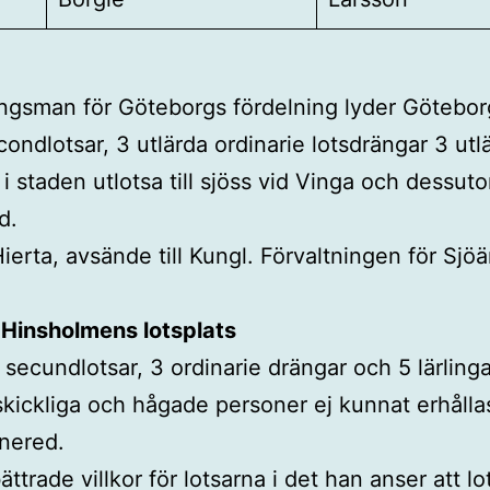
gsman för Göteborgs fördelning lyder Göteborg
condlotsar, 3 utlärda ordinarie lotsdrängar 3 utlä
taden utlotsa till sjöss vid Vinga och dessutom t
d.
 Hierta, avsände till Kungl. Förvaltningen för Sj
 Hinsholmens lotsplats
2 secundlotsar, 3 ordinarie drängar och 5 lärling
ll skickliga och hågade personer ej kunnat erhål
nered.
trade villkor för lotsarna i det han anser att lot