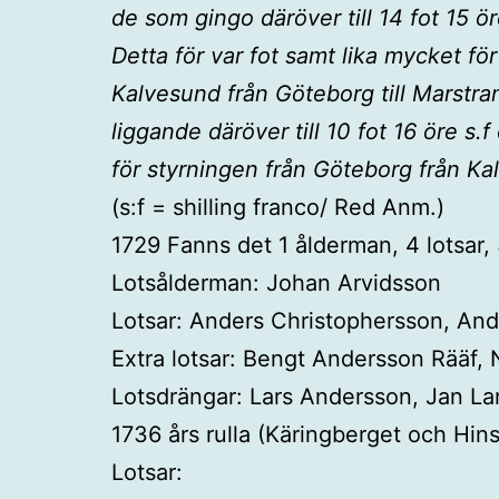
de som gingo däröver till 14 fot 15 ö
Detta för var fot samt lika mycket för
Kalvesund från Göteborg till Marstra
liggande däröver till 10 fot 16 öre s.
för styrningen från Göteborg från Kal
(s:f = shilling franco/ Red Anm.)
1729 Fanns det 1 ålderman, 4 lotsar, 
Lotsålderman: Johan Arvidsson
Lotsar: Anders Christophersson, And
Extra lotsar: Bengt Andersson Rääf,
Lotsdrängar: Lars Andersson, Jan La
1736 års rulla (Käringberget och Hi
Lotsar: