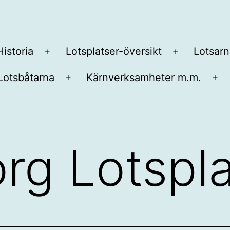
Historia
Lotsplatser-översikt
Lotsarn
Öppna
Öppna
meny
meny
Lotsbåtarna
Kärnverksamheter m.m.
na
Öppna
Öp
y
meny
me
rg Lotspla