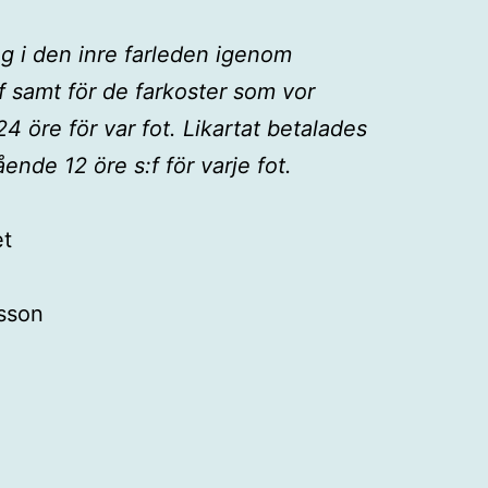
ing i den inre farleden igenom
f samt för de farkoster som vor
4 öre för var fot. Likartat betalades
nde 12 öre s:f för varje fot.
et
rsson