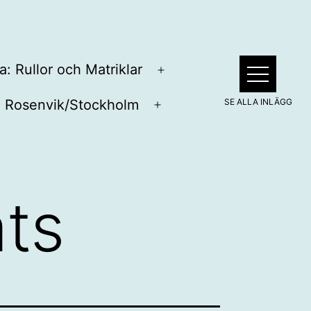
a: Rullor och Matriklar
Öppna
meny
Rosenvik/Stockholm
pna
Öppna
ny
meny
ts