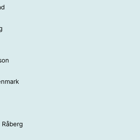
ad
g
son
denmark
d Råberg