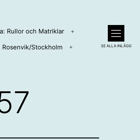
a: Rullor och Matriklar
Öppna
meny
Rosenvik/Stockholm
pna
Öppna
ny
meny
957