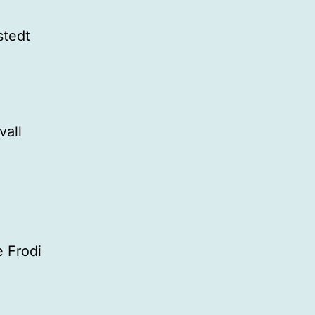
stedt
vall
e Frodi