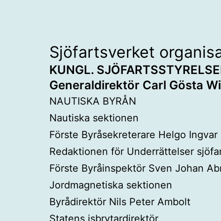
Sjöfartsverket organis
KUNGL. SJÖFARTSSTYRELS
Generaldirektör Carl Gösta Wi
NAUTISKA BYRÅN
Nautiska sektionen
Förste Byråsekreterare Helgo Ingvar
Redaktionen för Underrättelser sjöf
Förste Byråinspektör Sven Johan A
Jordmagnetiska sektionen
Byrådirektör Nils Peter Ambolt
Statens isbrytardirektör