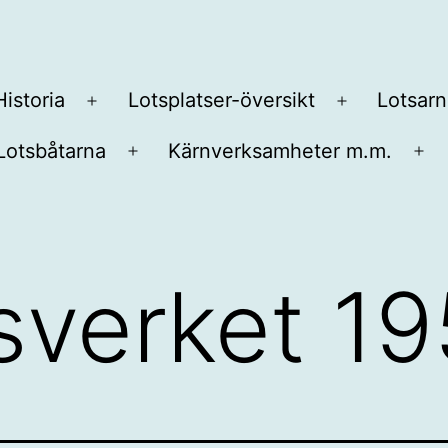
Historia
Lotsplatser-översikt
Lotsarn
Öppna
Öppna
meny
meny
Lotsbåtarna
Kärnverksamheter m.m.
na
Öppna
Öp
y
meny
me
tsverket 1