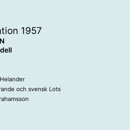
ation 1957
EN
dell
 Helander
arande och svensk Lots
brahamsson