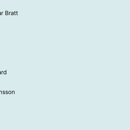
r Bratt
ard
nsson