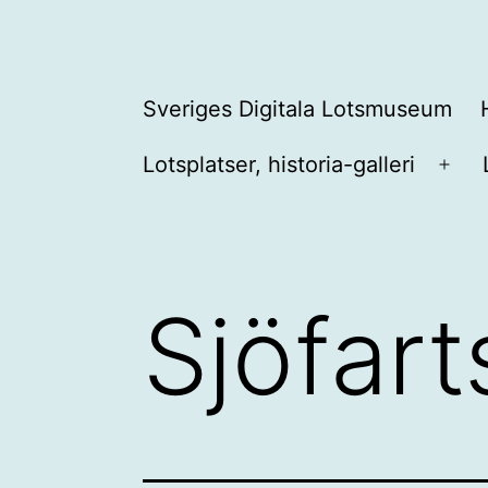
Hoppa
till
innehåll
Sveriges
Sveriges Digitala Lotsmuseum
Digitala
Lotsplatser, historia-galleri
Lotsmuseum
Öpp
men
Sjöfar